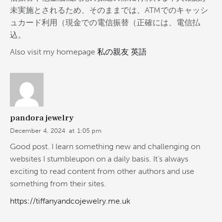
未実施とされるため、そのままでは、ATMでのキャッシ
ュカード利用（現金での電信振替（正確には、電信払
込。
Also visit my homepage
私の親友 英語
pandora jewelry
December 4, 2024
at
1:05 pm
Good post. I learn something new and challenging on
websites I stumbleupon on a daily basis. It’s always
exciting to read content from other authors and use
something from their sites.
https://tiffanyandcojewelry.me.uk