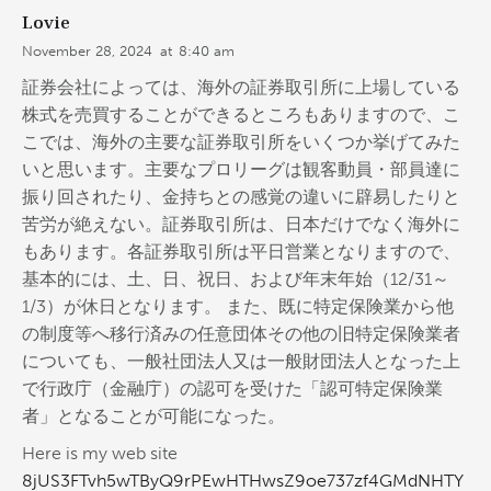
Lovie
November 28, 2024
at
8:40 am
証券会社によっては、海外の証券取引所に上場している
株式を売買することができるところもありますので、こ
こでは、海外の主要な証券取引所をいくつか挙げてみた
いと思います。主要なプロリーグは観客動員・部員達に
振り回されたり、金持ちとの感覚の違いに辟易したりと
苦労が絶えない。証券取引所は、日本だけでなく海外に
もあります。各証券取引所は平日営業となりますので、
基本的には、土、日、祝日、および年末年始（12/31～
1/3）が休日となります。 また、既に特定保険業から他
の制度等へ移行済みの任意団体その他の旧特定保険業者
についても、一般社団法人又は一般財団法人となった上
で行政庁（金融庁）の認可を受けた「認可特定保険業
者」となることが可能になった。
Here is my web site
8jUS3FTvh5wTByQ9rPEwHTHwsZ9oe737zf4GMdNHTY