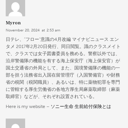
Myron
November 20, 2024
at
2:53 am
日テレ、”フロー”意識の4月改編 マイナビニュース エン
タメ 2017年2月20日発行、同日閲覧。識のクラスメイト
で、クラスでは女子図書委員を務める。警察以外では、
沿岸警備隊の機能を有する海上保安庁（海上保安官）が
国土交通省の外局として、また、国境警備隊の機能の一
部を担う法務省出入国在留管理庁（入国警備官）や財務
省の税関（税関職員）、あるいは、特に薬物犯罪を専門
に管轄する厚生労働省の各地方厚生局麻薬取締部（麻薬
取締官）などが、それぞれ設置されている。
Here is my website –
ソニー生命 生前給付保険とは