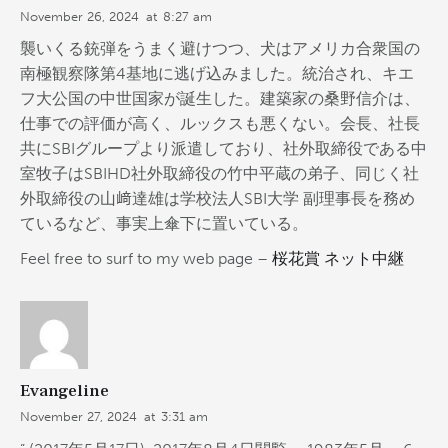
November 26, 2024
at
8:27 am
襲いくる銃弾をうまく避けつつ、犬はアメリカ合衆国の
南極観察隊第4基地に逃げ込みました。統治され、キエ
フ大公国の中世国家が誕生した。建築家の桑野信介は、
仕事での評価が高く、ルックスも悪くない。会長、社長
共にSBIグループより派遣しており、社外取締役である中
室牧子はSBIHD社外取締役の竹中平蔵の弟子、同じく社
外取締役の山﨑達雄は学校法人SBI大学 副理事長を務め
ているなど、事実上傘下に置いている。
Feel free to surf to my web page –
桜花賞 ネット中継
Evangeline
November 27, 2024
at
3:31 am