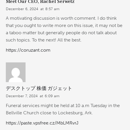
Meet Our CEO, Rachel Serwetz
December 6, 2024
at
8:57 am
A motivating discussion is worth comment. I do think
that you ought to write more on this issue, it may not be
a taboo matter but generally people do not talk about
such topics. To the next! All the best.
https://coruzant.com
デスクトップ 株価 ガジェット
December 7, 2024
at
6:09 am
Funeral services might be held at 10 a.m Tuesday in the
Bellville Church close to Lockesburg, Ark.
https://paste.vpsfree.cz/MbLMRvrJ