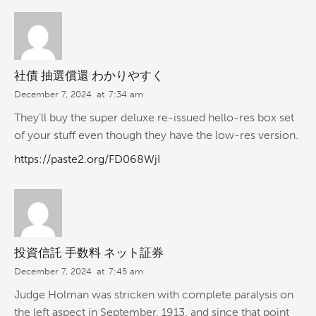
社債 抽選償還 わかりやすく
December 7, 2024
at
7:34 am
They’ll buy the super deluxe re-issued hello-res box set
of your stuff even though they have the low-res version.
https://paste2.org/FD068WjI
投資信託 手数料 ネット証券
December 7, 2024
at
7:45 am
Judge Holman was stricken with complete paralysis on
the left aspect in September, 1913, and since that point