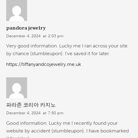
pandora jewelry
December 4, 2024
at
2:03 pm
Very good information. Lucky me I ran across your site
by chance (stumbleupon). I’ve saved it for later.
https://tiffanyandcojewelry.me.uk
파라존 코리아 카지노
December 4, 2024
at
7:50 pm
Good information. Lucky me I recently found your
website by accident (stumbleupon). I have bookmarked