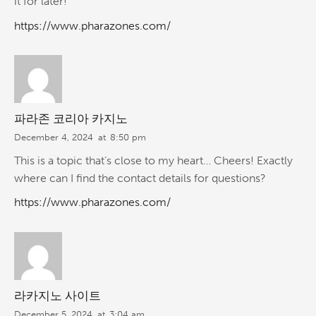
it for later!
https://www.pharazones.com/
파라존 코리아 카지노
December 4, 2024
at
8:50 pm
This is a topic that’s close to my heart… Cheers! Exactly
where can I find the contact details for questions?
https://www.pharazones.com/
라카지노 사이트
December 5, 2024
at
3:04 am