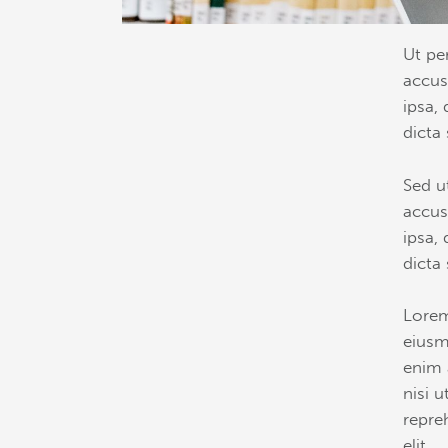
Ut pe
accus
ipsa, 
dicta
Sed u
accus
ipsa, 
dicta
Lorem
eiusm
enim 
nisi 
repre
elit.