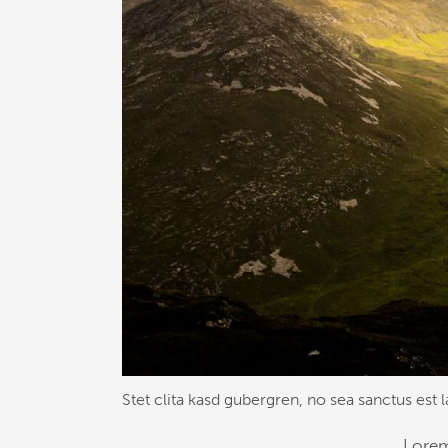
Stet clita kasd gubergren, no sea sanctus est 
Lorem