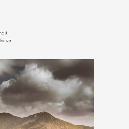
ndit
vinar