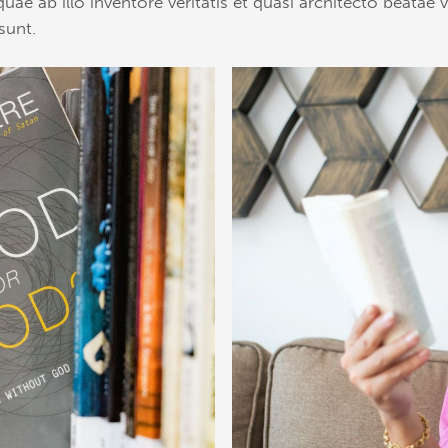
quae ab illo inventore veritatis et quasi architecto beatae v
sunt.