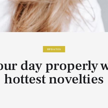
UPDATES
your day properly w
hottest novelties