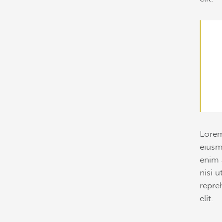
Lorem
eiusm
enim 
nisi 
repre
elit.