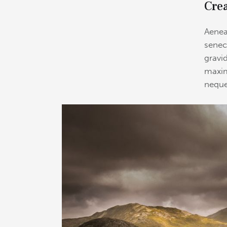
Crea
Aenea
senec
gravid
maxim
neque 