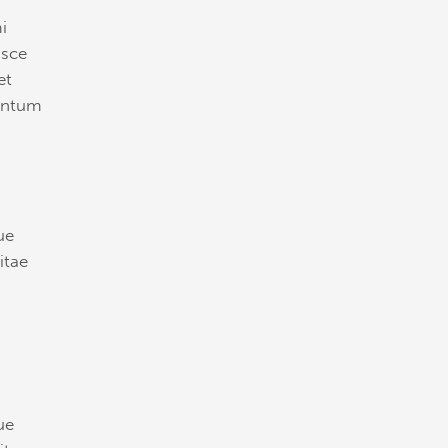
i
usce
et
mentum
ue
itae
ue