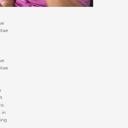
ue
itae
ue
itae
o
Ut
is
 in
cing