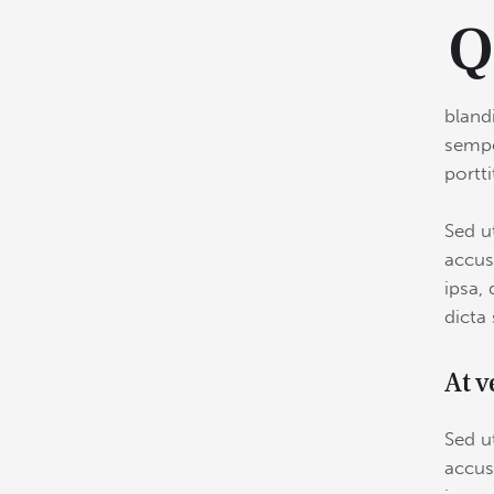
bland
sempe
portt
Sed u
accus
ipsa, 
dicta
At v
Sed u
accus